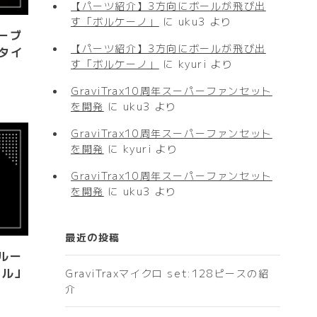
【パーツ紹介】3方向にボールが飛び出
す「ボルケーノ」
に
uku3
より
ーブ
【パーツ紹介】3方向にボールが飛び出
タイ
す「ボルケーノ」
に
kyuri
より
GraviTrax10周年スーパーファンセット
を開発
に
uku3
より
GraviTrax10周年スーパーファンセット
を開発
に
kyuri
より
GraviTrax10周年スーパーファンセット
を開発
に
uku3
より
最近の投稿
ルー
イル」
GraviTraxマイクロ set:128ピースの紹
介