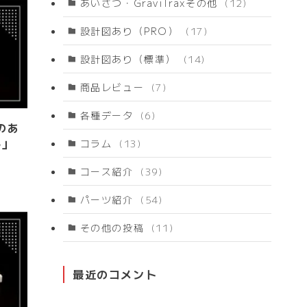
あいさつ・GraviTraxその他
(12)
設計図あり（PRO）
(17)
設計図あり（標準）
(14)
商品レビュー
(7)
各種データ
(6)
のあ
ル」
コラム
(13)
コース紹介
(39)
パーツ紹介
(54)
その他の投稿
(11)
最近のコメント