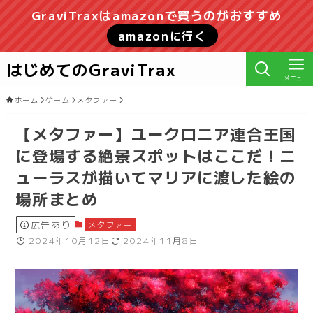
GraviTraxはamazonで買うのがおすすめ
amazonに行く
はじめてのGraviTrax
メニュー
ホーム
ゲーム
メタファー
【メタファー】ユークロニア連合王国
に登場する絶景スポットはここだ！ニ
ューラスが描いてマリアに渡した絵の
場所まとめ
広告あり
メタファー
2024年10月12日
2024年11月8日