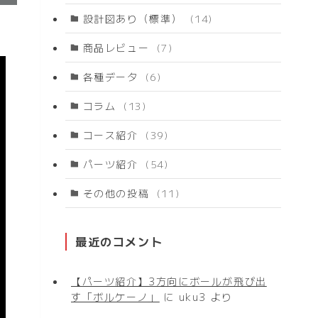
設計図あり（標準）
(14)
商品レビュー
(7)
各種データ
(6)
コラム
(13)
コース紹介
(39)
パーツ紹介
(54)
その他の投稿
(11)
最近のコメント
【パーツ紹介】3方向にボールが飛び出
す「ボルケーノ」
に
uku3
より