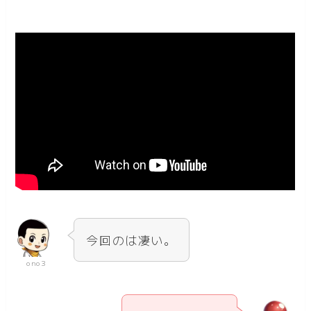
今回のは凄い。
ono3