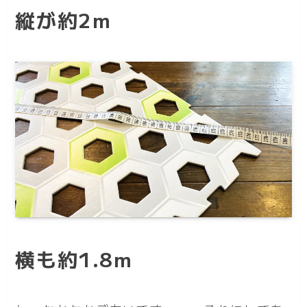
縦が約2m
横も約1.8m