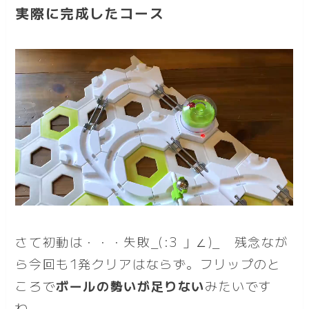
実際に完成したコース
さて初動は・・・失敗_(:3 」∠)_ 残念なが
ら今回も1発クリアはならず。フリップのと
ころで
ボールの勢いが足りない
みたいです
ね。