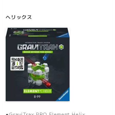
ヘリックス
●GraviTrax PRO Element Helix