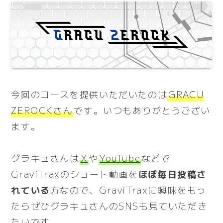
今回のコースを提供いただいたのは
GRACU
ZEROCKさん
です。いつもありがとうござい
ます。
グラキュさんは
X
や
YouTube
などで
GraviTraxのショート動画を
ほぼ毎日投稿さ
れている
方なので、GraviTraxに興味をもっ
たらぜひグラキュさんのSNSも見ていただき
たいです。