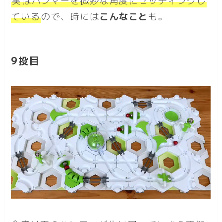
実はハンマーを微妙な角度にセッティングし
ている
ので、時には
こんなこと
も。
9投目