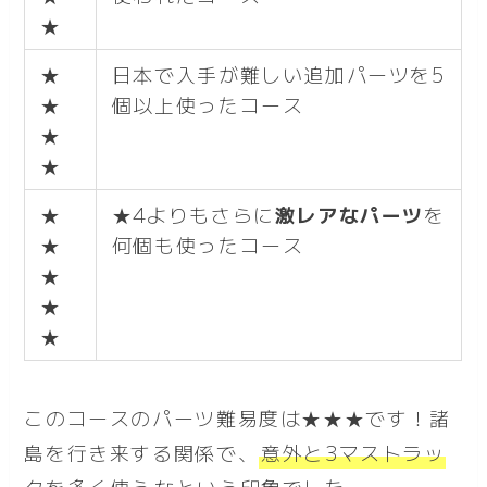
★
★
日本で入手が難しい追加パーツを5
★
個以上使ったコース
★
★
★
★4よりもさらに
激レアなパーツ
を
★
何個も使ったコース
★
★
★
このコースのパーツ難易度は★★★です！諸
島を行き来する関係で、
意外と3マストラッ
クを多く使う
なという印象でした。