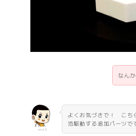
なんか
よくお気づきで！ こちら
池駆動する追加パーツで
ono3