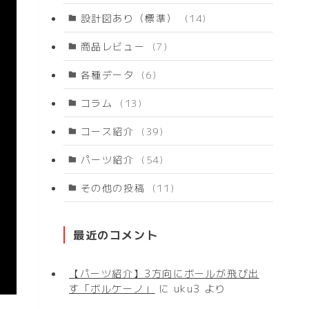
設計図あり（標準）
(14)
商品レビュー
(7)
各種データ
(6)
コラム
(13)
コース紹介
(39)
パーツ紹介
(54)
その他の投稿
(11)
最近のコメント
【パーツ紹介】3方向にボールが飛び出
す「ボルケーノ」
に
uku3
より