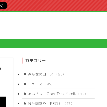
行く
カテゴリー
タ
みんなのコース
(55)
ニュース
(99)
あいさつ・GraviTraxその他
(12)
設計図あり（PRO）
(17)