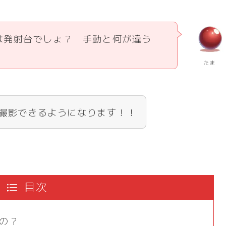
は発射台でしょ？ 手動と何が違う
たま
く撮影できるようになります！！
目次
の？