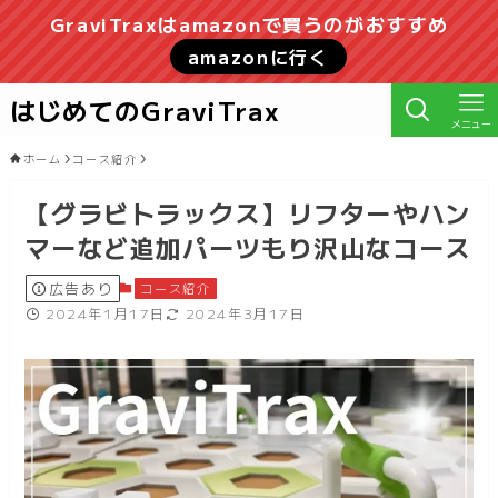
GraviTraxはamazonで買うのがおすすめ
amazonに行く
はじめてのGraviTrax
メニュー
ホーム
コース紹介
【グラビトラックス】リフターやハン
マーなど追加パーツもり沢山なコース
広告あり
コース紹介
2024年1月17日
2024年3月17日