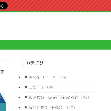
行く
カテゴリー
？
みんなのコース
(55)
ニュース
(99)
あいさつ・GraviTraxその他
(12)
設計図あり（PRO）
(17)