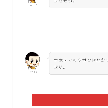
よさそう。
ono3
キネティックサンドとか
きた。
ono3